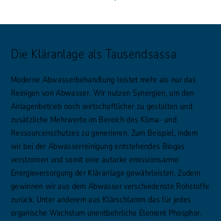
Die Kläranlage als Tausendsassa
Moderne Abwasserbehandlung leistet mehr als nur das
Reinigen von Abwasser. Wir nutzen Synergien, um den
Anlagenbetrieb noch wirtschaftlicher zu gestalten und
zusätzliche Mehrwerte im Bereich des Klima- und
Ressourcenschutzes zu generieren. Zum Beispiel, indem
wir bei der Abwasserreinigung entstehendes Biogas
verstromen und somit eine autarke emissionsarme
Energieversorgung der Kläranlage gewährleisten. Zudem
gewinnen wir aus dem Abwasser verschiedenste Rohstoffe
zurück. Unter anderem aus Klärschlamm das für jedes
organische Wachstum unentbehrliche Element Phosphor.