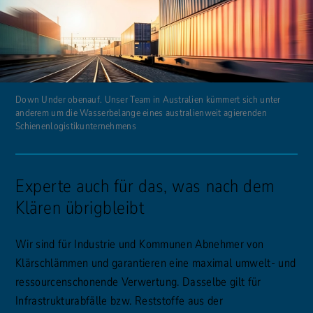
Down Under obenauf. Unser Team in Australien kümmert sich unter
anderem um die Wasserbelange eines australienweit agierenden
Schienenlogistikunternehmens
Experte auch für das, was nach dem
Klären übrigbleibt
Wir sind für Industrie und Kommunen Abnehmer von
Klärschlämmen und garantieren eine maximal umwelt- und
ressourcenschonende Verwertung. Dasselbe gilt für
Infrastrukturabfälle bzw. Reststoffe aus der